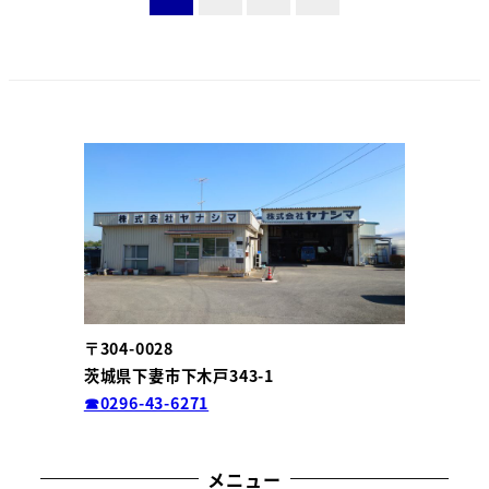
稿
の
ペ
ー
ジ
送
り
〒304-0028
茨城県下妻市下木戸343-1
☎0296-43-6271
メニュー